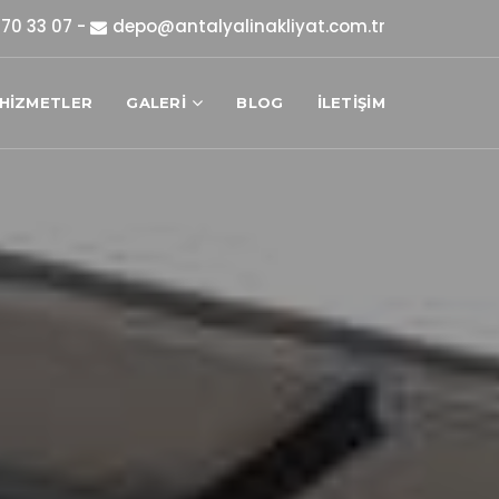
170 33 07
-
depo@antalyalinakliyat.com.tr
HİZMETLER
GALERİ
BLOG
İLETİŞİM